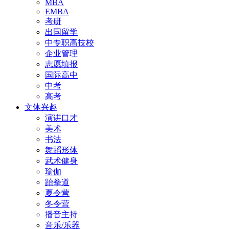
MBA
EMBA
考研
出国留学
中专职高技校
企业管理
志愿填报
国际高中
中考
高考
文体兴趣
演讲口才
美术
书法
舞蹈形体
武术健身
瑜伽
跆拳道
夏令营
冬令营
播音主持
音乐/乐器