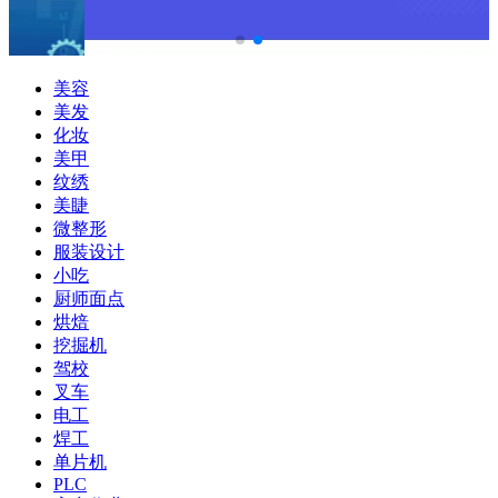
美容
美发
化妆
美甲
纹绣
美睫
微整形
服装设计
小吃
厨师面点
烘焙
挖掘机
驾校
叉车
电工
焊工
单片机
PLC