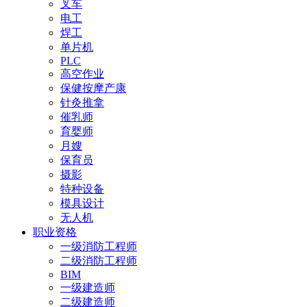
叉车
电工
焊工
单片机
PLC
高空作业
保健按摩产康
针灸推拿
催乳师
育婴师
月嫂
保育员
摄影
特种设备
模具设计
无人机
职业资格
一级消防工程师
二级消防工程师
BIM
一级建造师
二级建造师