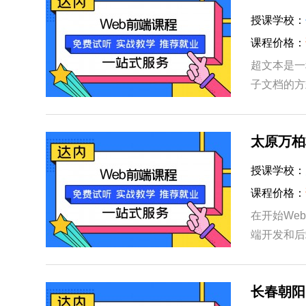
授课学校：
课程价格：
超文本是一
子文档的方
许从当前阅
太原万柏
授课学校：
课程价格：
在开始We
端开发和后
JavaSc
长春朝阳