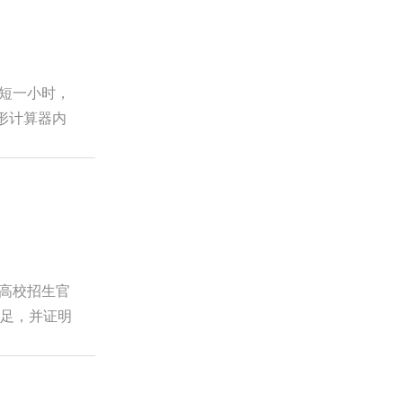
T短一小时，
形计算器内
助高校招生官
不足，并证明