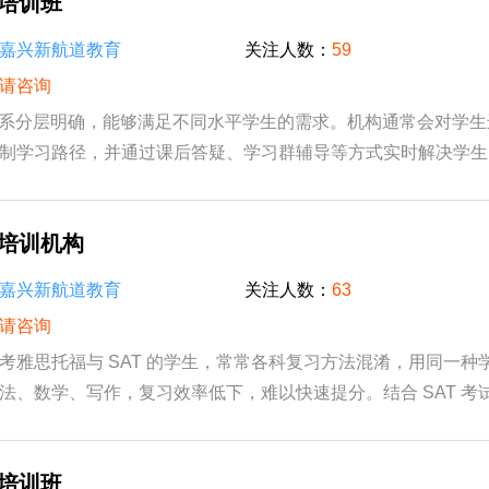
T培训班
嘉兴新航道教育
关注人数：
59
请咨询
体系分层明确，能够满足不同水平学生的需求。机构通常会对学
制学习路径，并通过课后答疑、学习群辅导等方式实时解决学生
积。在培训机构中，学生与志同道合的伙伴...
T培训机构
嘉兴新航道教育
关注人数：
63
请咨询
考雅思托福与 SAT 的学生，常常各科复习方法混淆，用同一种
法、数学、写作，复习效率低下，难以快速提分。结合 SAT 考
规律，拆解各科考前备考重点，搭配专属提分...
T培训班