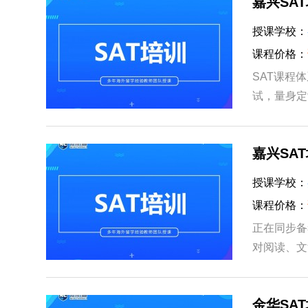
嘉兴SA
授课学校：
课程价格：
SAT课程
试，量身定
知识盲点堆
嘉兴SA
授课学校：
课程价格：
正在同步备
对阅读、文
与历年真题
金华SA