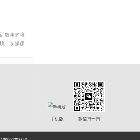
训数年的培
境，实操课
手机版
微信扫一扫
0002007843