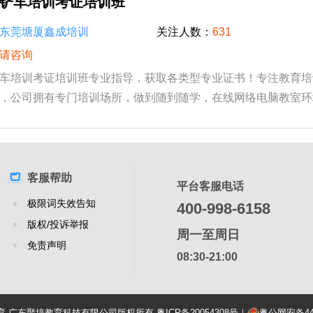
铲车培训考证培训班
东莞塘厦鑫成培训
关注人数：
631
请咨询
车培训考证培训班专业指导，获取各类型专业证书！专注教育培
，公司拥有专门培训场所，做到随到随学，在线网络电脑教室环
手教学，。并有一套完整的顺序流程。为帮...
客服帮助
平台客服电话
极限词失效告知
400-998-6158
版权/投诉举报
周一至周日
免责声明
08:30-21:00
培教育-广东聚培教育科技有限公司版权所有
粤ICP备20054308号
｜
粤公网安备4419