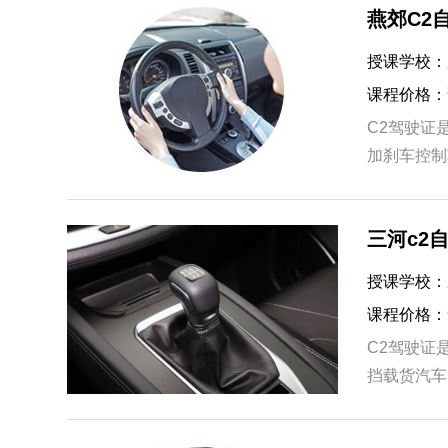
燕郊C2
授课学校：
课程价格：
C2驾驶证
加刹车控制
及微型自动
三河c2
授课学校：
课程价格：
C2驾驶证
挡载货汽车
会传导给你