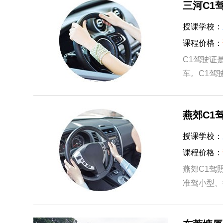
三河C1
授课学校：
课程价格：
C1驾驶证
车。C1驾
有轻、小、
燕郊C1
授课学校：
课程价格：
燕郊C1驾
准驾小型、
型。但要注