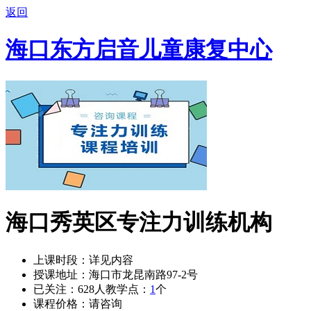
返回
海口东方启音儿童康复中心
海口秀英区专注力训练机构
上课时段：
详见内容
授课地址：
海口市龙昆南路97-2号
已关注：
628
人
教学点：
1
个
课程价格：
请咨询