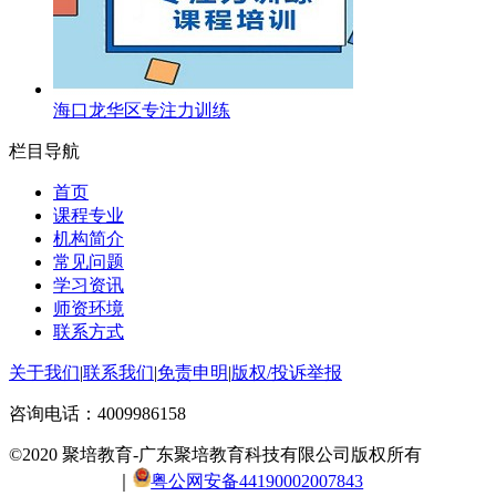
海口龙华区专注力训练
栏目导航
首页
课程专业
机构简介
常见问题
学习资讯
师资环境
联系方式
关于我们
|
联系我们
|
免责申明
|
版权/投诉举报
咨询电话：
4009986158
©2020 聚培教育-广东聚培教育科技有限公司版权所有
粤ICP
备20054308号
｜
粤公网安备44190002007843