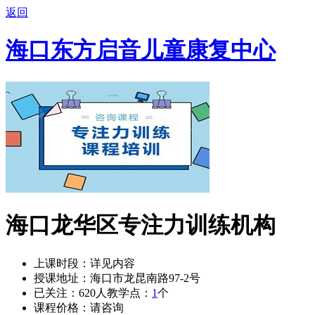
返回
海口东方启音儿童康复中心
海口龙华区专注力训练机构
上课时段：
详见内容
授课地址：
海口市龙昆南路97-2号
已关注：
620
人
教学点：
1
个
课程价格：
请咨询