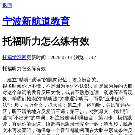
返回
宁波新航道教育
托福听力怎么练有效
托福学习网
更新时间：2026-07-01
浏览：
142
托福听力怎么练有效
，建立“精听+跟读”的肌肉记忆，攻克辨音关。
很多时候你听不懂，不是因为单词不认识，而是因为你的大脑
对这个单词的发音反应太慢，或者不熟悉连读、弱读等语音现
象。学霸们推崇的“精听法”并非逐字听写，而是“五步循环
法”：步，盲听全文，抓大意；第二步，逐句听，尝试复述内
容，听不清的地方反复听三遍；第三步，对照原文，找出那
些“听不出来”的单词，标注出连读和爆破音；第四步，模仿跟
读，直到你的语速、语调与原版录音完全一致；第五步，脱离
文本再次盲听，确保每一个音节都能瞬间在大脑中形成条件反