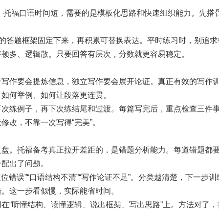
久”。托福口语时间短，需要的是模板化思路和快速组织能力。先搭
题的答题框架固定下来，再积累可替换表达。平时练习时，别追求
停顿多、逻辑散。只要回答有层次，分数就更容易稳定。
合写作要会提炼信息，独立写作要会展开论证。真正有效的写作
、如何举例、如何让段落更连贯。
下次练例子，再下次练结尾和过渡。每篇写完后，重点检查三件
修改，不靠一次写得“完美”。
复盘。托福备考真正拉开差距的，是错题分析能力。每道错题都
分配出了问题。
位错误”“口语结构不清”“写作论证不足”。分类越清楚，下一步
错。这一步看似慢，实际能省时间。
在“听懂结构、读懂逻辑、说出框架、写出思路”上。方法对了，