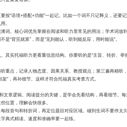
要按“语境+搭配+功能”一起记。比如一个词不只记释义，还要
么用。
混淆词。核心词优先掌握在阅读和听力里常见的用法；学术词放
是“背完就算”，而是“见到能认，听到能反应，用时能说”。
。其实托福听力更看重信息结构。你要听的是“主旨、转折、举例
。
遍听重点，记录人物态度、因果关系、教授观点；第三遍再精听
框架”，再补细节。这样才符合托福真实考查方式。
句和文章逻辑。阅读提分的关键，是学会先看结构，再看细节。每
这些位置，理解会快很多。
出每段首句和转折词，再定位题目对应区域。碰到生词不要停太
是字典式精读。速度和准确率要一起练。