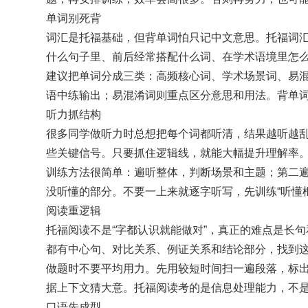
单词别死背
词汇是托福基础，但背单词怕只记中文意思。托福词汇
什么句子里、前后经常搭配什么词、在学术语境里怎
建议把单词分成三类：高频核心词、学术场景词、易
语中练输出；易混淆词则重点区分意思和用法。背单词不
听力抓结构
很多同学做听力时总想把每个词都听清，结果越听越乱
些关键信号。只要抓住逻辑线，就能大幅提升理解率
训练方法很简单：遍听整体，判断场景和主题；第二
没听懂的部分。不要一上来就逐字听写，先训练“听懂
阅读重逻辑
托福阅读不是“字都认识就能做对”，真正的难点是长
都有中心句、对比关系、例证关系和结论部分，找到
做题时不要平均用力。先用较短时间扫一遍段落，标
据上下文猜大意。托福阅读考的是信息处理能力，不
口语先成型