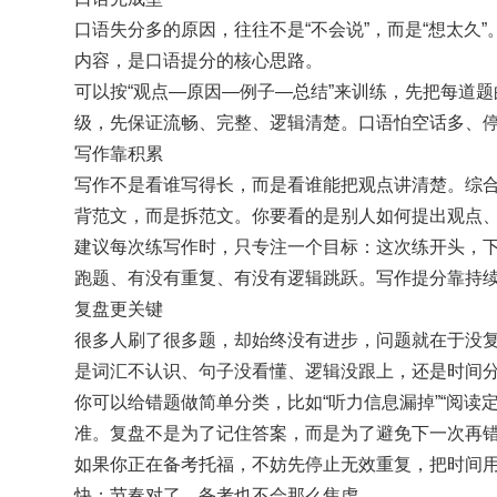
口语失分多的原因，往往不是“不会说”，而是“想太
内容，是口语提分的核心思路。
可以按“观点—原因—例子—总结”来训练，先把每道
级，先保证流畅、完整、逻辑清楚。口语怕空话多、
写作靠积累
写作不是看谁写得长，而是看谁能把观点讲清楚。综
背范文，而是拆范文。你要看的是别人如何提出观点
建议每次练写作时，只专注一个目标：这次练开头，
跑题、有没有重复、有没有逻辑跳跃。写作提分靠持续
复盘更关键
很多人刷了很多题，却始终没有进步，问题就在于没
是词汇不认识、句子没看懂、逻辑没跟上，还是时间
你可以给错题做简单分类，比如“听力信息漏掉”“阅读定
准。复盘不是为了记住答案，而是为了避免下一次再
如果你正在备考托福，不妨先停止无效重复，把时间用
快；节奏对了，备考也不会那么焦虑。