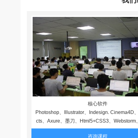
核心软件
Photoshop、Illustrator、Indesign. Cinema4D、 
cts、Axure、墨刀、Html5+CSS3、Webstorm、
咨询课程