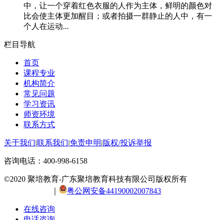
中，让一个穿着红色衣服的人作为主体，鲜明的颜色对
比会使主体更加醒目；或者拍摄一群静止的人中，有一
个人在运动...
栏目导航
首页
课程专业
机构简介
常见问题
学习资讯
师资环境
联系方式
关于我们
|
联系我们
|
免责申明
|
版权/投诉举报
咨询电话：
400-998-6158
©2020 聚培教育-广东聚培教育科技有限公司版权所有
粤ICP
备20054308号
｜
粤公网安备44190002007843
在线咨询
电话咨询