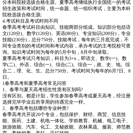
分本科院校选拔合格生源。夏季高考继续执行全国统一的考试
招生政策和考试时间，统一命题、统一组织考试，主要为本科
院校选拔合格生源;
4.考试科目及考试时间不同
春季高考考试科目由知识、技能两部分组成。知识部分包括语
文(120分)、数学(120分)、英语(80分)、专业知识(200分)，专业
技能(230分)，总分750分。技能考试，每年的三月底完成，不
同专业类别的考试时间和考试内容，承办考试的主考院校可查
询。知识考试时间为每年的5月中旬，8月中旬录取。
夏季高考考试只考知识，科目为3+x，即语文、数学(一)、数
学(二)、外语、综合(一)、综合(二)。综合一，政、史、地。综
合二，理、化、生。总分750分。考试时间为每年的6月7日、8
日。
1春季高考和夏季高考常见问答
1、春季与夏天高考招生性质有区别吗?
没有区别。都是计划，学生参加春季高考或夏天高考，经注册
选择完毕学业后所享用的待遇完全一样。
2、春季高考包括哪些专业种类?
春季高考共开设20个专业，包括保护、财经、商贸、信息技
能、医药、土建、机电一体化、学前教育、机械、电工电子、
旅游效能、汽车、化工、文秘效能、农林果蔬、服装、师范教