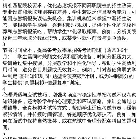
精准匹配院校要求，优化志愿填报不同高职院校的招生政策、
专业设置和录取规则存在差异，学生若缺乏信息整合能力，可
能因志愿填报失误错失机会。集训机构通常掌握**新招生动
态，能根据学生成绩、兴趣和职业规划，提供个性化的院校推
荐和志愿填报策略，帮助学生**化录取概率。例如，分析某院
校近三年录取分数线波动，或某专业就业前景与竞争热度。
3
节省时间成本，提高备考效率单招备考周期短（通常3-6个
月），学生需同时兼顾文化课和面试准备，时间分配压力大。
集训通过集中授课、分层教学和个性化辅导，帮助学生高效利
用时间，避免盲目刷题或无效复习。例如，针对基础薄弱的学
生制定“基础知识巩固+题型专项突破”计划，或为冲刺高分的
学生提供“真题模拟+错题复盘”训练。
4
心理调适与应试技巧，增强考场发挥稳定性单招考试不仅考察
知识储备，还考验学生的心理素质和应试策略。集训会通过心
理辅导、全真模拟考试等方式，帮助学生适应考试节奏，缓解
紧张情绪，并传授时间管理、答题顺序优化等技巧。例如，如
何在面试中保持自然微笑，或在笔试中合理分配各科目答题时
间。
5