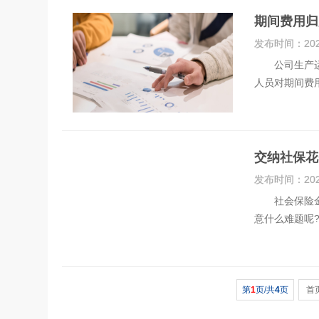
期间费用归
发布时间：
20
公司生产运营
人员对期间费
交纳社保花
发布时间：
20
社会保险金本
意什么难题呢
第
1
页/共
4
页
首