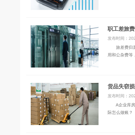
职工差旅费
发布时间：
20
旅差费归属于
用和公杂费等
货品失窃损
发布时间：
20
A企业库房储
际怎么做账？