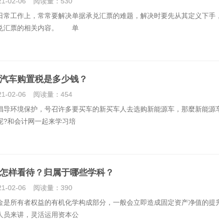
21-02-06
阅读量：
530
工作上，常常要解决单据承兑汇票的难题，解决时要先从其定义下手
兑汇票的相关内容。 单
汽车购置税是多少钱？
21-02-06
阅读量：
454
环境保护，号召许多要买车的新买车人去选购新能源车，那麼新能源
呢?和会计网一起来学习培
怎样看待？归属于哪些学科？
21-02-06
阅读量：
390
所有者权益的有机化学构成部分，一般会立即造成固定资产净值的提
人员来讲，灵活运用资本公