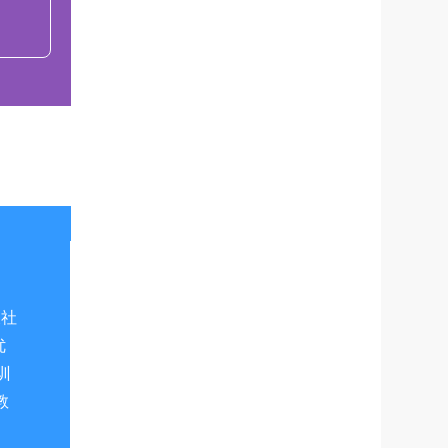
及社
优
训
教