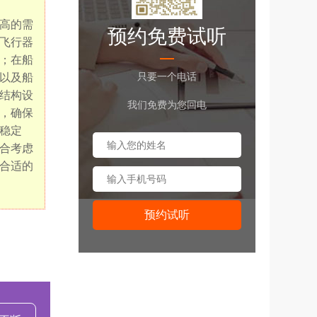
高的需
预约免费试听
飞行器
；在船
只要一个电话
以及船
结构设
我们免费为您回电
，确保
稳定
合考虑
合适的