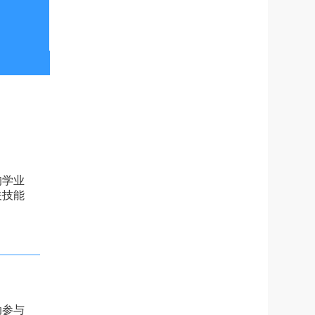
的学业
关技能
动参与