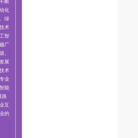
不断
动化
、绿
技术
工智
越广
级。
发展
技术
专业
智能
展路
业互
业的