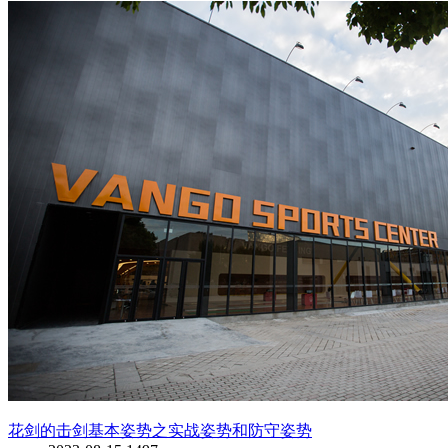
花剑的击剑基本姿势之实战姿势和防守姿势