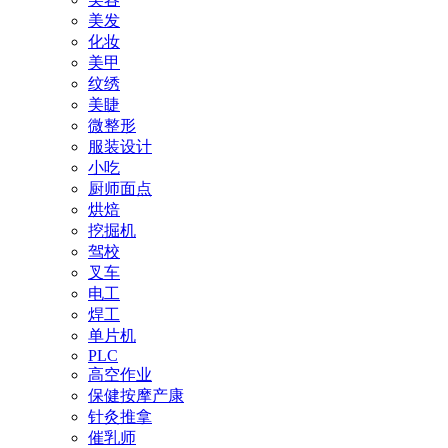
美发
化妆
美甲
纹绣
美睫
微整形
服装设计
小吃
厨师面点
烘焙
挖掘机
驾校
叉车
电工
焊工
单片机
PLC
高空作业
保健按摩产康
针灸推拿
催乳师