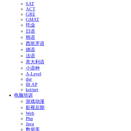
SAT
ACT
GRE
GMAT
托业
日语
韩语
西班牙语
德语
法语
意大利语
小语种
A-Level
dse
IB AP
ket/pet
电脑培训
游戏动漫
影视后期
Web
Php
Java
数据库