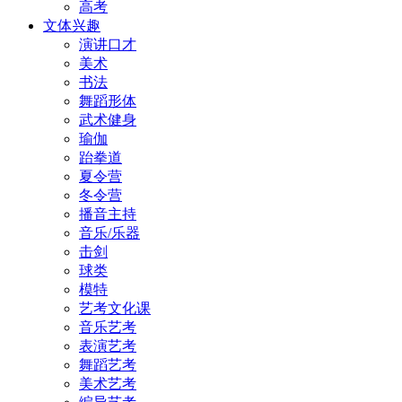
高考
文体兴趣
演讲口才
美术
书法
舞蹈形体
武术健身
瑜伽
跆拳道
夏令营
冬令营
播音主持
音乐/乐器
击剑
球类
模特
艺考文化课
音乐艺考
表演艺考
舞蹈艺考
美术艺考