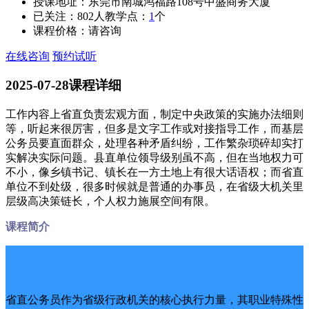
授课地址：
东莞市南城鸿福路108号中盛商务大厦
已关注：
802
人
教学点：
1
个
课程价格：
请咨询
在线咨询
预约试听
2025-07-28
课程详细
工作内容上省直负责宏观方面，制定中央政策的实施办法细则
等，听起来很厉害，但多是文字工作或对接指导工作，而基层
公务员要直面群众，处理各种矛盾纠纷，工作繁杂琐碎却实打
实解决实际问题。县直单位领导级别虽不高，但在当地权力可
不小，像乡镇书记、镇长在一方土地上有很大话语权；而省直
单位不到处级，很多时候就是普通的办事员，在省级大机关里
层级高决策链长，个人权力施展空间有限。
课程简介
省直公务员作为省级行政机关的核心执行力量，其职业特殊性