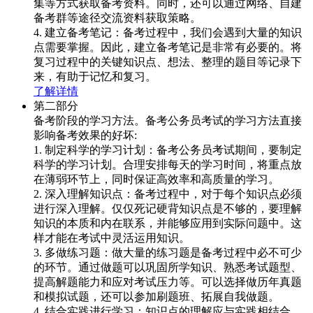
集等方式获取备考资料。同时，还可以通过网络、自建
备考群等途径交流资料获取策略。
4. 建立备考笔记：备考过程中，我们会遇到大量的知识
点需要掌握。因此，建立备考笔记是非常有必要的。将
复习过程中的关键知识点、想法、整理的题目等记录下
来，有助于记忆和复习。
了解详情
第二部分
备考阶段的学习方法。备考公务员考试的学习方法直接
影响备考效果的好坏:
1. 制定科学的学习计划：备考公务员考试期间，要制定
科学的学习计划。合理安排每天的学习时间，将重点放
在薄弱环节上，同时保证高效率和高质量的学习。
2. 深入理解知识点：备考过程中，对于每个知识点必须
进行深入理解。仅仅死记硬背知识点是不够的，要理解
知识的本质和内在联系，并能够应用到实际问题中。这
样才能在考试中灵活运用知识。
3. 多做练习题：做大量的练习题是备考过程中必不可少
的环节。通过做题可以巩固所学知识、熟悉考试题型、
提高解题能力和应对考试压力等。可以选择做历年真题
和模拟试题，还可以参加刷题班、拓展自我做题。
4. 结合实践进行学习：知识点的理解应与实践相结合。