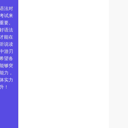
语法对
考试来
重要。
好语法
才能在
听说读
中游刃
希望各
能够突
能力，
体实力
升！