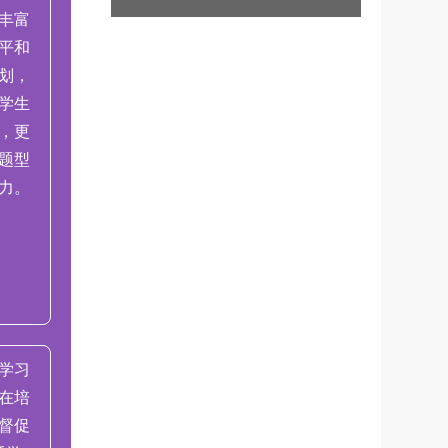
丰富
平和
划，
学生
，更
题型
力。
学习
在培
督促