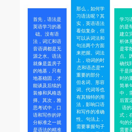
那么，如何学
习语法呢？其
首先，语法是
学习
实，英语语法
英语学习的基
的是
看似复杂，但
础。没有语
建立
可以从词法和
法，词汇和语
析体
句法两个方面
音语调都是无
是零
来把握。词法
源之水。语法
点。
上，动词的时
就像是盖房子
确找
态和语态是**
的地基，只有
干是
重要的部分，
地基稳固，才
时的
但名词、形容
能谈及后续的
简单
词、代词等也
装修和风格选
中，
有其独特的用
择。其次，雅
后置
法，影响口语
思考试中，口
语的
和写作的准确
语和写作的评
式；
性。句法上，
分标准之一就
句的
需要掌握句子
是语法的精准
需要