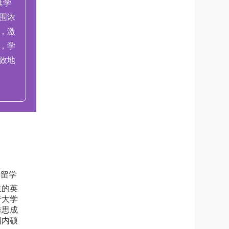
延学
围浓
，激
，学
效地
国留学
生的英
行大学
雅思成
国内硕