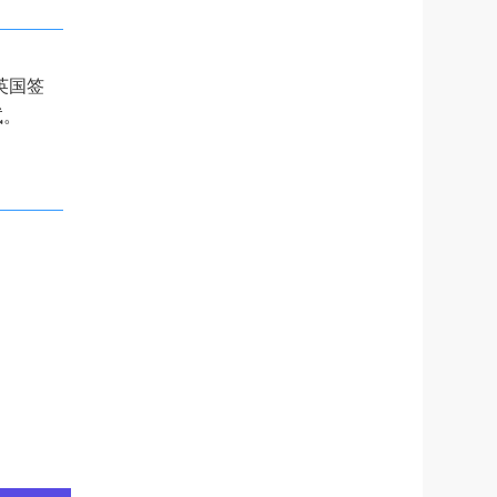
英国签
试。