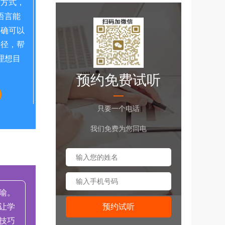
习方式，
语言能
的确可以
捷径，帮
理想目
预约免费试听
只要一个电话
我们免费为您回电
喻。
让学
技巧