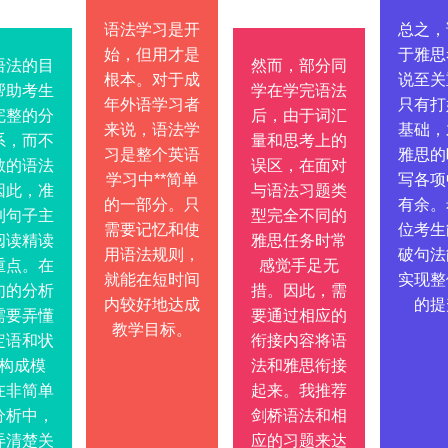
语法学习是开
总之，
始，但用才是
于雅思
语法的目
然而，部分同
根本。对于成
说至关
帮助考生
学在学完语法
年外语学习者
只有打
完整的分
后，由于词汇
来说，语法学
基础，
系，而不
量和思考上的
习是整个英语
雅思的
散的语法
误区，在面对
学习中**简单
写各项
因此，准
与语法习题类
的一部分。只
有余。
到句子主
型完全不同的
需要记忆和使
位考生
阅读精读
雅思任务时常
用语法规则，
破句法
重点。在
感觉手足无
就能在短时间
实现整
句的分析
措。因此，需
内较好地达成
的提
需要弄懂
要通过相应的
教学目标。
定语和状
衔接内容将语
构成模
法和雅思衔接
在非简单
起来。我推荐
分析中，
剑桥语法和相
弄清楚关
应的习题来达