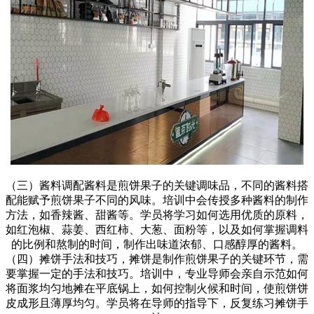
（三）酱料调配酱料是煎饼果子的关键调味品，不同的酱料搭
配能赋予煎饼果子不同的风味。培训中会传授多种酱料的制作
方法，如香辣酱、甜酱等。学员将学习如何选用优质的原料，
如红泡椒、蒜姜、西红柿、大葱、面粉等，以及如何掌握调料
的比例和熬制的时间，制作出味道浓郁、口感醇厚的酱料。
（四）摊饼手法和技巧，摊饼是制作煎饼果子的关键环节，需
要掌握一定的手法和技巧。培训中，专业导师会亲自示范如何
将面浆均匀地摊在平底锅上，如何控制火候和时间，使煎饼饼
皮成形且薄厚均匀。学员将在导师的指导下，反复练习摊饼手