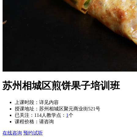
苏州相城区煎饼果子培训班
上课时段：
详见内容
授课地址：
苏州相城区聚元商业街521号
已关注：
114
人
教学点：
1
个
课程价格：
请咨询
在线咨询
预约试听