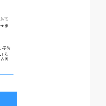
儿英语
升至雅
！小学阶
T 及
一点需