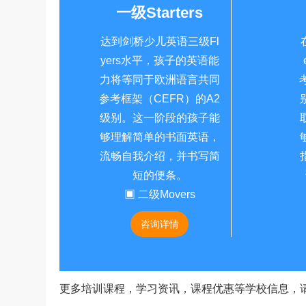
一级Starters
达到剑桥少儿英语三级Fl
yers水平，孩子的英语能
力将等同于欧洲语言共同
参考框架（CEFR）的A2
级别。这一阶段的孩子能
够理解简单的书面英语，
流畅自我介绍，并书写简
短的便条。
▣ 二级Movers
咨询详情
更多培训课程，学习资讯，课程优惠等学校信息，