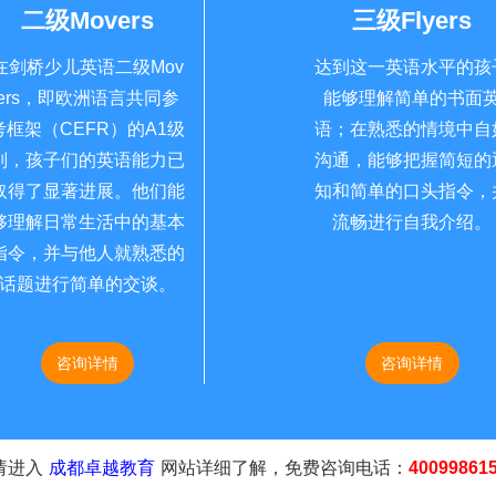
二级Movers
三级Flyers
在剑桥少儿英语二级Mov
达到这一英语水平的孩
ers，即欧洲语言共同参
能够理解简单的书面
考框架（CEFR）的A1级
语；在熟悉的情境中自
别，孩子们的英语能力已
沟通，能够把握简短的
取得了显著进展。他们能
知和简单的口头指令，
够理解日常生活中的基本
流畅进行自我介绍。
指令，并与他人就熟悉的
话题进行简单的交谈。
咨询详情
咨询详情
请进入
成都卓越教育
网站详细了解，免费咨询电话：
40099861