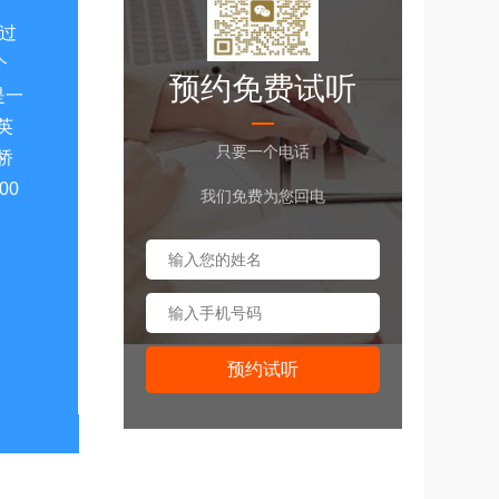
经过
个
预约免费试听
是一
英
只要一个电话
桥
00
我们免费为您回电