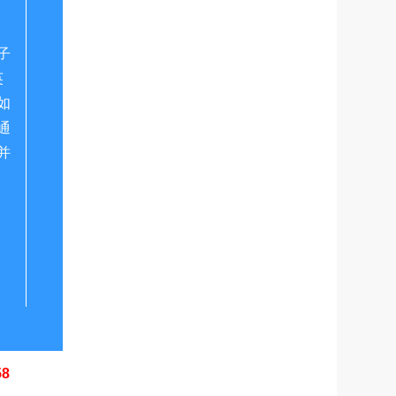
子
英
如
通
并
58