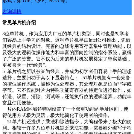
形式，如 DIP、QFP、BGA 等。
咨询详情
常见单片机介绍
8位单片机，作为应用为广泛的单片机类型，同时也是初学者
们容易上手学习的对象。这种单片机早由Intel公司推出，凭借
其经典的结构设计、完善的总线专用寄存器集中管理功能，以
及强大的逻辑位操作能力和丰富的面向控制的指令系统，赢得
了广泛的赞誉。它不仅为后来的单片机发展奠定了坚实基础，
更被誉为一代“经典”。
51单片机之所以被誉为经典，并成为初学者们容易上手的理想
选择，主要归功于其以下显著特点： 51单片机拥有一套完备
的按位操作系统，被称为位处理器，其处理对象是位而非字或
字节。它不仅能对片内特殊功能寄存器的特定位进行操作，如
传送、设置、清除、测试等，还能执行位的逻辑运算，功能丰
富且使用便捷。
片内RAM区域还特别设置了一个双重功能的地址区间，使
得使用方式极为灵活，极大地简化了使用者的操作。
51单片机还提供了乘法和除法指令，为编程带来了极大的便
利。相较于许多八位单片机缺乏乘法功能，需要额外编写子程