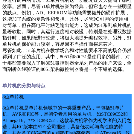
序进行调用的情况，51单片机的这一功能无疑大大提高了编程
效率。然而，尽管51单片机被誉为经典，但它也存在一些明显
的缺点。例如，AD、EEPROM等功能需要额外的硬件扩展，
这增加了系统的复杂性和负担。此外，尽管I/O引脚的使用相
对简单，但在高电平时缺乏输出能力，这成为51系列单片机的
显著软肋。同时，其运行速度相对较慢，特别是在处理双数据
指针时，如果能进行改进，将极大地提升编程效率。另外，51
单片机的保护能力较弱，容易因不当操作而损坏芯片。
尽管如此，51单片机在教学场合和对性能要求不高的场合仍然
得到了广泛的应用。其中，8051和80C51是使用多的器件。对
于那些需要深入了解8051微控制器全系列产品的用户来说，全
面剖析久经验证的8051架构微控制器将是一个不错的选择。
单片机的分类与特点
8位单片机
8位单片机是单片机领域中的一类重要产品，**包括51单片
机、AVR和PIC等，是初学者常用的单片机，如STC89C52和
ATmega16。**STC89C52，这款单片机常作为初学者的入门之
选，其RC版本由STC公司推出，具备低功耗与高性能的特
点，并配备了8K字节的可编程Flash存储器。而ATmega16，这